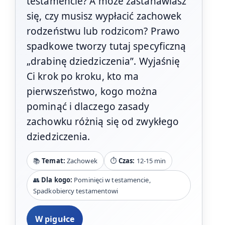
testamencie? A może zastanawiasz
się, czy musisz wypłacić zachowek
rodzeństwu lub rodzicom? Prawo
spadkowe tworzy tutaj specyficzną
„drabinę dziedziczenia”. Wyjaśnię
Ci krok po kroku, kto ma
pierwszeństwo, kogo można
pominąć i dlaczego zasady
zachowku różnią się od zwykłego
dziedziczenia.
📚
Temat:
Zachowek
⏱️
Czas:
12-15 min
👥
Dla kogo:
Pominięci w testamencie,
Spadkobiercy testamentowi
W pigułce