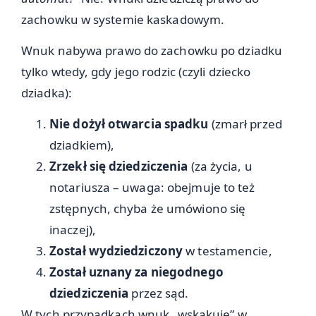
zachowku w systemie kaskadowym.
Wnuk nabywa prawo do zachowku po dziadku
tylko wtedy, gdy jego rodzic (czyli dziecko
dziadka):
Nie dożył otwarcia spadku
(zmarł przed
dziadkiem),
Zrzekł się dziedziczenia
(za życia, u
notariusza – uwaga: obejmuje to też
zstępnych, chyba że umówiono się
inaczej),
Został wydziedziczony
w testamencie,
Został uznany za niegodnego
dziedziczenia
przez sąd.
W tych przypadkach wnuk „wskakuje” w