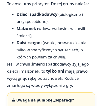
To absolutny priorytet. Do tej grupy należą:
Dzieci spadkodawcy
(biologiczne i
przysposobione),
Małżonek
(wdowa/wdowiec w chwili
śmierci),
Dalsi zstępni
(wnuki, prawnuki) – ale
tylko w specyficznych sytuacjach, o
których powiem za chwilę.
Jeśli w chwili śmierci spadkodawcy żyją jego
dzieci i małżonek, to
tylko oni
mają prawo
wyciągnąć rękę po zachowek. Rodzice
zmarłego są wtedy wyłączeni z gry.
⚠️ Uwaga na pułapkę „separacji”