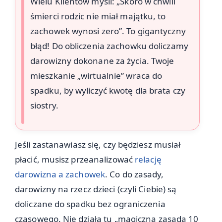
Wielu Klientów myśli: „Skoro w chwili
śmierci rodzic nie miał majątku, to
zachowek wynosi zero”. To gigantyczny
błąd! Do obliczenia zachowku doliczamy
darowizny dokonane za życia. Twoje
mieszkanie „wirtualnie” wraca do
spadku, by wyliczyć kwotę dla brata czy
siostry.
Jeśli zastanawiasz się, czy będziesz musiał
płacić, musisz przeanalizować
relację
darowizna a zachowek
. Co do zasady,
darowizny na rzecz dzieci (czyli Ciebie) są
doliczane do spadku bez ograniczenia
czasowego. Nie działa tu „magiczna zasada 10