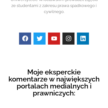
ze studentami z zakresu prawa spadkowego i
cywilnego.
Moje eksperckie
komentarze w największych
portalach medialnych i
prawniczych: