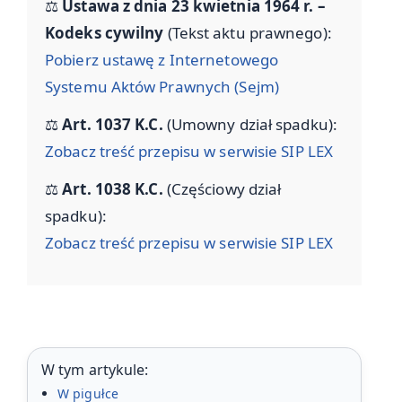
⚖️
Ustawa z dnia 23 kwietnia 1964 r. –
Kodeks cywilny
(Tekst aktu prawnego):
Pobierz ustawę z Internetowego
Systemu Aktów Prawnych (Sejm)
⚖️
Art. 1037 K.C.
(Umowny dział spadku):
Zobacz treść przepisu w serwisie SIP LEX
⚖️
Art. 1038 K.C.
(Częściowy dział
spadku):
Zobacz treść przepisu w serwisie SIP LEX
W tym artykule:
W pigułce