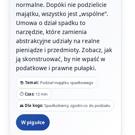
normalne. Dopóki nie podzielicie
majątku, wszystko jest „wspólne”.
Umowa o dział spadku to
narzędzie, które zamienia
abstrakcyjne udziały na realne
pieniądze i przedmioty. Zobacz, jak
ją skonstruować, by nie wpaść w
podatkowe i prawne pułapki.
📚
Temat:
Podział majątku spadkowego
⏱️
Czas:
12 min
👥
Dla kogo:
Spadkobiercy zgodni co do podziału
W pigułce