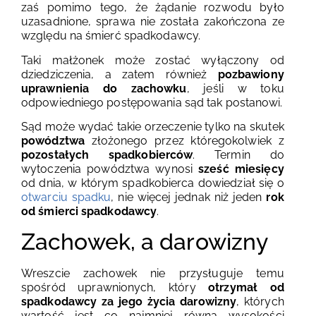
zaś pomimo tego, że żądanie rozwodu było
uzasadnione, sprawa nie została zakończona ze
względu na śmierć spadkodawcy.
Taki małżonek może zostać wyłączony od
dziedziczenia, a zatem również
pozbawiony
uprawnienia do zachowku
, jeśli w toku
odpowiedniego postępowania sąd tak postanowi.
Sąd może wydać takie orzeczenie tylko na skutek
powództwa
złożonego przez któregokolwiek z
pozostałych spadkobierców
. Termin do
wytoczenia powództwa wynosi
sześć miesięcy
od dnia, w którym spadkobierca dowiedział się o
otwarciu spadku
, nie więcej jednak niż jeden
rok
od śmierci spadkodawcy
.
Zachowek, a darowizny
Wreszcie zachowek nie przysługuje temu
spośród uprawnionych, który
otrzymał od
spadkodawcy za jego życia darowizny
, których
wartość jest co najmniej równa wysokości