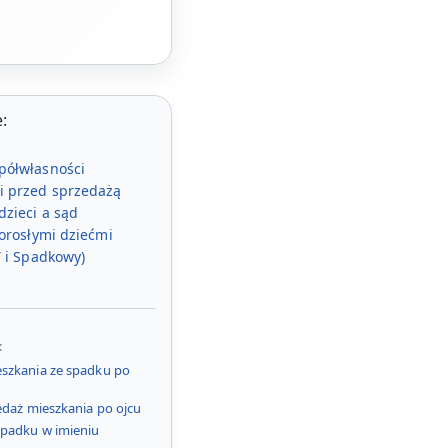
:
półwłasności
i przed sprzedażą
dzieci a sąd
dorosłymi dziećmi
T i Spadkowy)
:
szkania ze spadku po
zedaż mieszkania po ojcu
spadku w imieniu