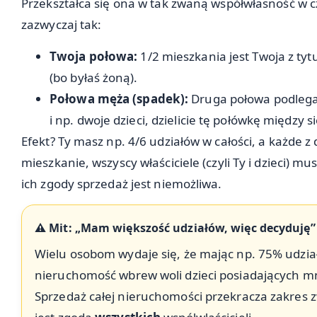
Przekształca się ona w tak zwaną współwłasność w 
zazwyczaj tak:
Twoja połowa:
1/2 mieszkania jest Twoja z ty
(bo byłaś żoną).
Połowa męża (spadek):
Druga połowa podlega d
i np. dwoje dzieci, dzielicie tę połówkę między si
Efekt? Ty masz np. 4/6 udziałów w całości, a każde z
mieszkanie, wszyscy właściciele (czyli Ty i dzieci) mu
ich zgody sprzedaż jest niemożliwa.
⚠️ Mit: „Mam większość udziałów, więc decyduję”
Wielu osobom wydaje się, że mając np. 75% udzi
nieruchomość wbrew woli dzieci posiadających mn
Sprzedaż całej nieruchomości przekracza zakres