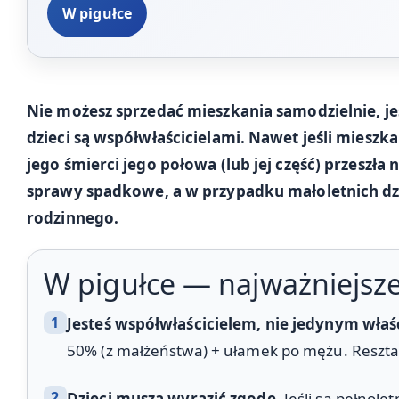
W pigułce
Nie możesz sprzedać mieszkania samodzielnie, je
dzieci są współwłaścicielami. Nawet jeśli mieszk
jego śmierci jego połowa (lub jej część) przeszła
sprawy spadkowe, a w przypadku małoletnich dzi
rodzinnego.
W pigułce — najważniejsze
1
Jesteś współwłaścicielem, nie jedynym właś
50% (z małżeństwa) + ułamek po mężu. Reszta 
2
Dzieci muszą wyrazić zgodę.
Jeśli są pełnolet