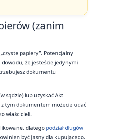
pierów (zanim
„czyste papiery”. Potencjalny
 dowodu, że jesteście jedynymi
otrzebujesz dokumentu
(w sądzie) lub uzyskać Akt
ero z tym dokumentem możecie udać
o właścicieli.
plikowane, dlatego
podział długów
 powinien być jasny dla kupującego.