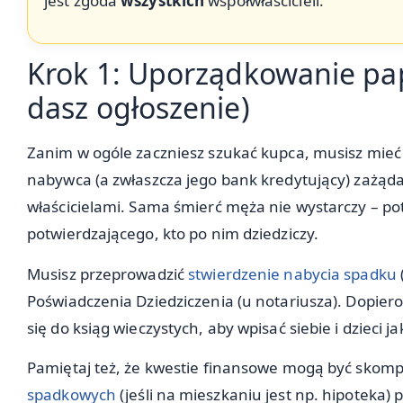
jest zgoda
wszystkich
współwłaścicieli.
Krok 1: Uporządkowanie pa
dasz ogłoszenie)
Zanim w ogóle zaczniesz szukać kupca, musisz mieć 
nabywca (a zwłaszcza jego bank kredytujący) zażąda
właścicielami. Sama śmierć męża nie wystarczy – p
potwierdzającego, kto po nim dziedziczy.
Musisz przeprowadzić
stwierdzenie nabycia spadku
Poświadczenia Dziedziczenia (u notariusza). Dopi
się do ksiąg wieczystych, aby wpisać siebie i dzieci jak
Pamiętaj też, że kwestie finansowe mogą być skom
spadkowych
(jeśli na mieszkaniu jest np. hipoteka)