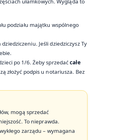
częściach ułamkowych. Wygląda to
tułu podziału majątku wspólnego
ziedziczeniu. Jeśli dziedziczysz Ty
ebie.
 dzieci po 1/6. Żeby sprzedać
całe
szą złożyć podpis u notariusza. Bez
ałów, mogą sprzedać
iejszość. To nieprawda.
 zwykłego zarządu – wymagana