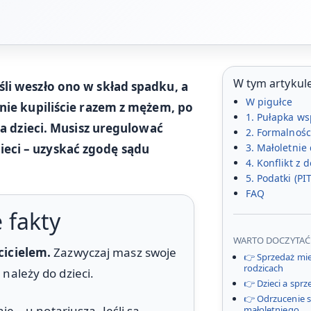
W tym artykule
śli weszło ono w skład spadku, a
W pigułce
anie kupiliście razem z mężem, po
1. Pułapka ws
 na dzieci. Musisz uregulować
2. Formalnośc
eci – uzyskać zgodę sądu
3. Małoletnie 
4. Konflikt z 
5. Podatki (PI
FAQ
 fakty
WARTO DOCZYTAĆ
cicielem.
Zazwyczaj masz swoje
👉 Sprzedaż mie
rodzicach
należy do dzieci.
👉 Dzieci a spr
👉 Odrzucenie 
nie – u notariusza. Jeśli są
małoletniego