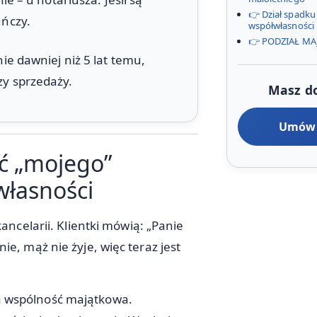
👉 Dział spadku 
uńczy.
współwłasności
👉 PODZIAŁ M
ie dawniej niż 5 lat temu,
y sprzedaży.
Masz do
Umów 
ć „mojego”
własności
ancelarii. Klientki mówią: „Panie
e, mąż nie żyje, więc teraz jest
a wspólność majątkowa.