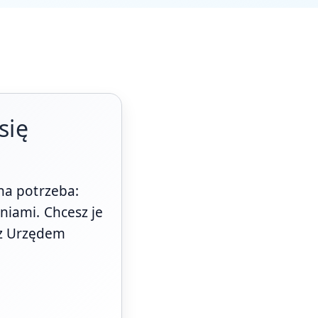
się
na potrzeba:
niami. Chcesz je
ę z Urzędem