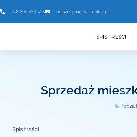
+48 695 560 425
i.klisz@kancelaria-klisz.pl
SPIS TREŚCI
Sprzedaż mieszk
Podzia
Spis treści