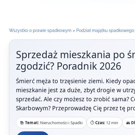
Wszystko o prawie spadkowym
»
Podział majątku spadkowego
Sprzedaż mieszkania po śm
zgodzić? Poradnik 2026
Śmierć męża to trzęsienie ziemi. Kiedy opa
mieszkanie jest za duże, zbyt drogie w ut
sprzedać. Ale czy możesz to zrobić sama? Co,
Skarbowym? Przeprowadzę Cię przez tę pr
📚
Temat:
Nieruchomości i Spadki
⏱️
Czas:
12 min
👥
D