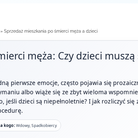
»
Sprzedaż mieszkania po śmierci męża a dzieci
ierci męża: Czy dzieci muszą 
dną pierwsze emocje, często pojawia się prozaicz
rzymaniu albo wiąże się ze zbyt wieloma wspomnie
 jeśli dzieci są niepełnoletnie? I jak rozliczyć si
ocedurę.
la kogo:
Wdowy, Spadkobiercy